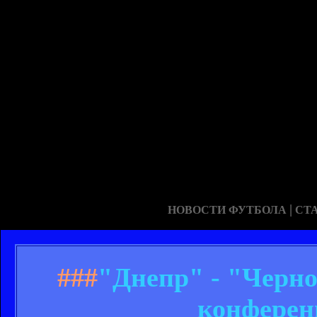
|
НОВОСТИ ФУТБОЛА
СТ
###
"Днепр" - "Черно
конферен