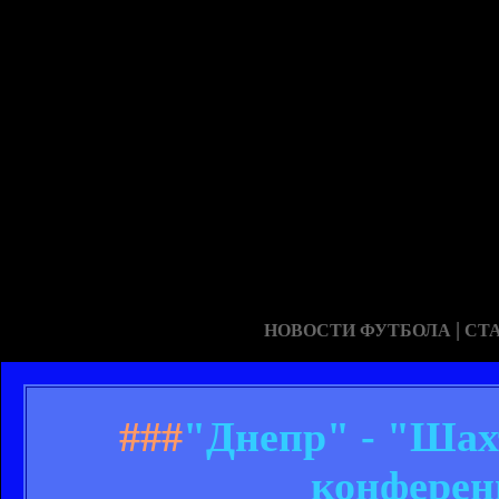
|
НОВОСТИ ФУТБОЛА
СТ
###
"Днепр" - "Шахт
конферен