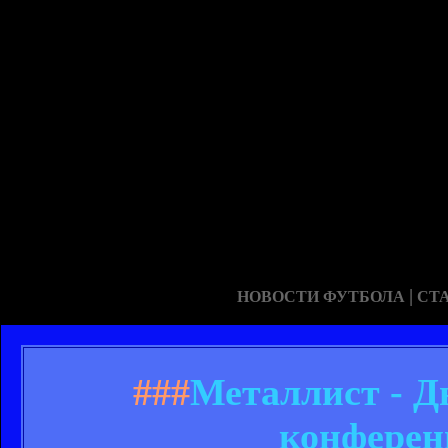
|
НОВОСТИ ФУТБОЛА
СТ
###
Металлист - Д
конферен