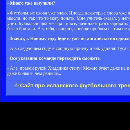
- Много уже выучили?
- Футбольные слова уже знаю. Иногда некоторые слова уже п
мысли, но так что-то могу понять. Мне учитель сказал, у н
учит. Буквально два месяца - и все, начинают разговаривать
бегло болтали. А у тебя, говорит, вообще проблем с этим не 
- Значит, к Новому году будете уже по-английски интервь
- А в следующем году в сборную приеду и как удивлю Гуса
- Все указания команде переводить сможете.
- Ага, правой рукой Хиддинка стану! Можно будет даже на пол
даже больше, чем раньше...-
© Сайт про испанского футбольного тре