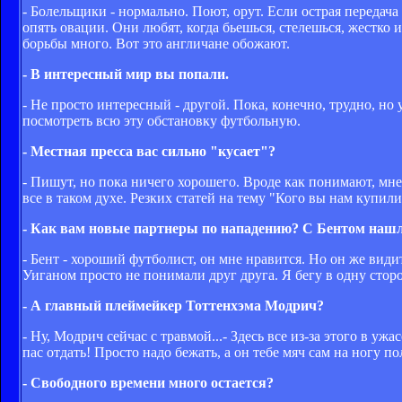
- Болельщики - нормально. Поют, орут. Если острая передача
опять овации. Они любят, когда бьешься, стелешься, жестко и
борьбы много. Вот это англичане обожают.
- В интересный мир вы попали.
- Не просто интересный - другой. Пока, конечно, трудно, но
посмотреть всю эту обстановку футбольную.
- Местная пресса вас сильно "кусает"?
- Пишут, но пока ничего хорошего. Вроде как понимают, мне
все в таком духе. Резких статей на тему "Кого вы нам купили?
- Как вам новые партнеры по нападению? С Бентом наш
- Бент - хороший футболист, он мне нравится. Но он же видит
Уиганом просто не понимали друг друга. Я бегу в одну сторо
- А главный плеймейкер Тоттенхэма Модрич?
- Ну, Модрич сейчас с травмой...- Здесь все из-за этого в уж
пас отдать! Просто надо бежать, а он тебе мяч сам на ногу п
- Свободного времени много остается?