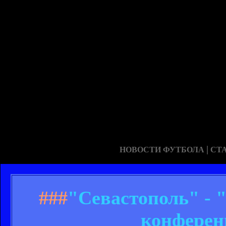
|
НОВОСТИ ФУТБОЛА
СТ
###
"Севастополь" - 
конферен