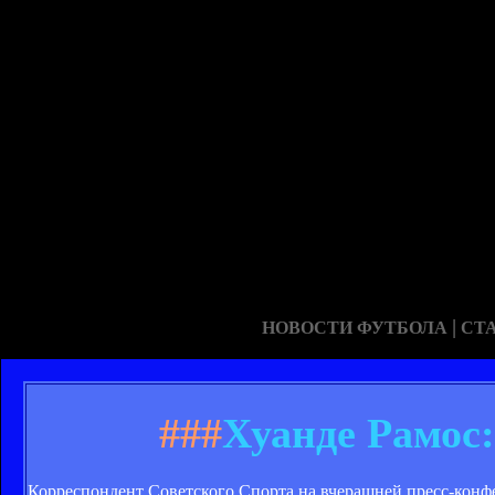
|
НОВОСТИ ФУТБОЛА
СТ
###
Хуанде Рамос
Корреспондент Советского Спорта на вчерашней пресс-конфе