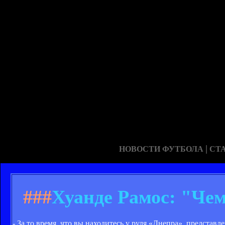
|
НОВОСТИ ФУТБОЛА
СТ
###
Хуанде Рамос: "Че
- За то время, что вы находитесь у руля «Днепра», предста