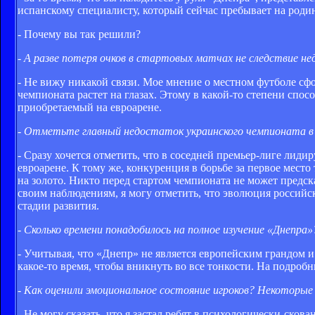
испанскому специалисту, который сейчас пребывает на роди
- Почему вы так решили?
- А разве потеря очков в стартовых матчах не следствие не
- Не вижу никакой связи. Мое мнение о местном футболе сф
чемпионата растет на глазах. Этому в какой-то степени спосо
приобретаемый на евроарене.
- Отметьте главный недостаток украинского чемпионата в 
- Сразу хочется отметить, что в соседней премьер-лиге лиди
евроарене. К тому же, конкуренция в борьбе за первое мест
на золото. Никто перед стартом чемпионата не может предска
своим наблюдениям, я могу отметить, что эволюция российско
стадии развития.
- Сколько времени понадобилось на полное изучение «Днеп
- Учитывая, что «Днепр» не является европейским грандом и
какое-то время, чтобы вникнуть во все тонкости. На подроб
- Как оценили эмоциональное состояние игроков? Некоторые
- Не могу сказать, что я застал ребят в психологически-сков