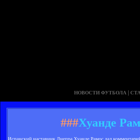
|
НОВОСТИ ФУТБОЛА
СТ
###
Хуанде Рам
Испанский наставник Днепра Хуанде Рамос дал комментарий