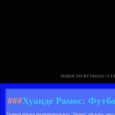
|
НОВОСТИ ФУТБОЛА
СТ
###
Хуанде Рамос: Футб
Главный тренер днепропетровского "Днепра" убежден, что 