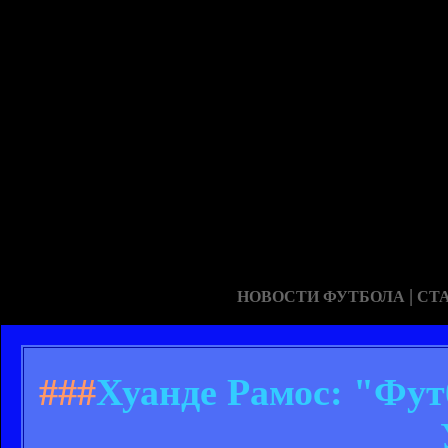
|
НОВОСТИ ФУТБОЛА
СТ
###
Хуанде Рамос: "Фут