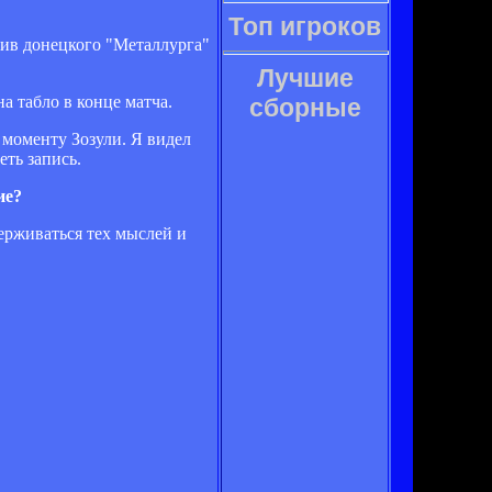
Топ игроков
тив донецкого "Металлурга"
Лучшие
а табло в конце матча.
сборные
 моменту Зозули. Я видел
еть запись.
ие?
держиваться тех мыслей и