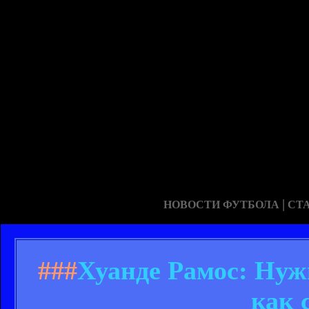
|
НОВОСТИ ФУТБОЛА
СТ
###
Хуанде Рамос: Нуж
как 