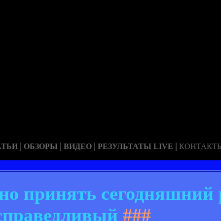
|
|
|
|
АТЬИ
ОБЗОРЫ
ВИДЕО
РЕЗУЛЬТАТЫ LIVE
КОНТАКТ
но принять сегодняшний р
справедливый
###