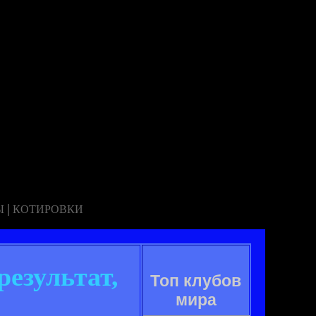
|
Ы
КОТИРОВКИ
езультат,
Топ клубов
мира