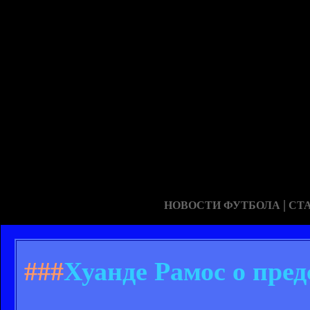
|
НОВОСТИ ФУТБОЛА
СТ
###
Хуанде Рамос о пре