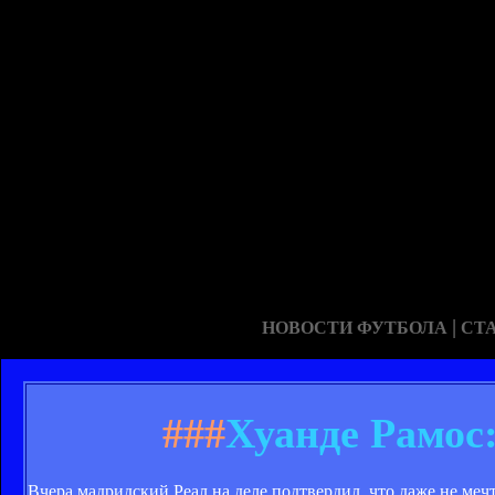
|
НОВОСТИ ФУТБОЛА
СТ
###
Хуанде Рамос
Вчера мадридский Реал на деле подтвердил, что даже не меч