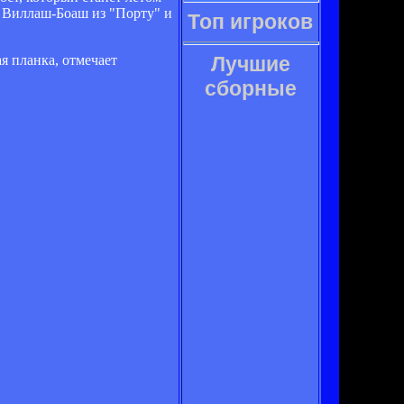
е Виллаш-Боаш из "Порту" и
Топ игроков
я планка, отмечает
Лучшие
сборные