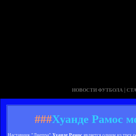
|
НОВОСТИ ФУТБОЛА
СТ
###
Хуанде Рамос м
Наставник "Днепра"
Хуанде Рамос
является одним из трех о