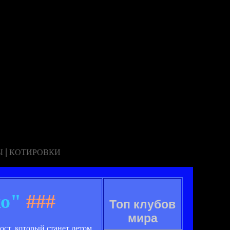
|
Ы
КОТИРОВКИ
ко"
###
Топ клубов
мира
ост, который станет летом