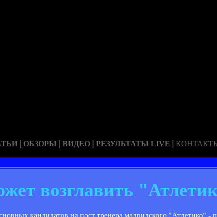
|
|
|
|
АТЬИ
ОБЗОРЫ
ВИДЕО
РЕЗУЛЬТАТЫ LIVE
КОНТАКТ
ожет возглавить "Атлети
сновных кандидатов на пост тренера мадридского "Атлетико" - п