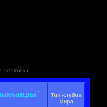
|
Ы
КОТИРОВКИ
 команды"
Топ клубов
мира