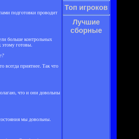
Топ игроков
пами подготовки проводит
Лучшие
сборные
ели больше контрольных
к этому готовы.
е?
то всегда приятнее. Так что
олагаю, что и они довольны
 состояния мы довольны.