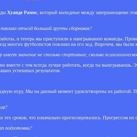
нды
Хуанде Рамос
, который выходные между завершающими эта
ы повлиял отъезд большой группы сборников?
 работы, и теперь мы приступили к наигрыванию команды. Пров
ъезд многих футболистов повлиял на его ход. Впрочем, мы были 
p имеет значение не столько спортивное, сколько психологическо
но вместе с тем всегда лучше работать, когда ты выигрываешь. Э
наших успешных результатов.
ндную игру. Мы на данный момент удовлетворены их работой. П
тов?
х тех сроков, что изначально прогнозировались. Прогрессом их
тап подготовки?