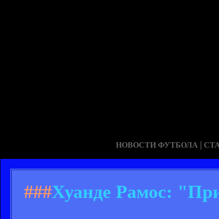
|
НОВОСТИ ФУТБОЛА
СТ
###
Хуанде Рамос: "Пр