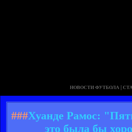
|
НОВОСТИ ФУТБОЛА
СТ
###
Хуанде Рамос: "Пят
это была бы хор