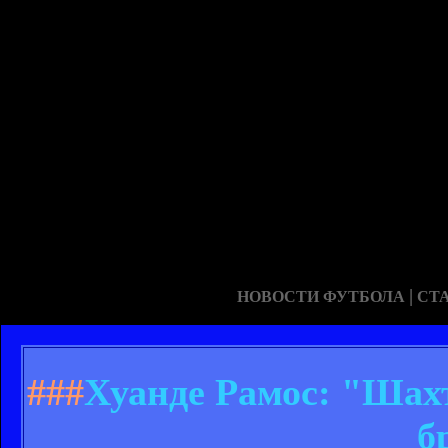
|
НОВОСТИ ФУТБОЛА
СТ
###
Хуанде Рамос: "Шахт
б