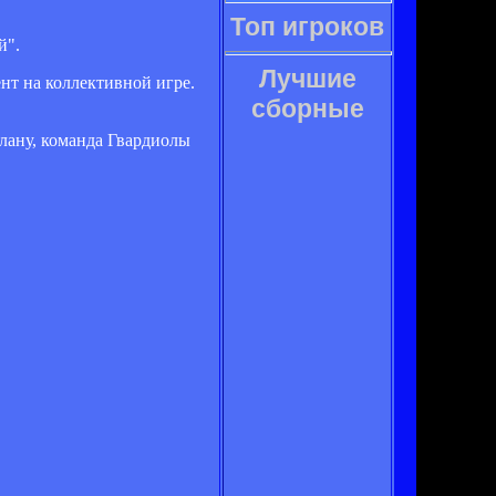
Топ игроков
й".
Лучшие
ент на коллективной игре.
сборные
плану, команда Гвардиолы