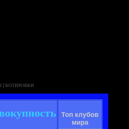
|
Ы
КОТИРОВКИ
овокупность
Топ клубов
мира