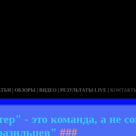
|
|
|
|
АТЬИ
ОБЗОРЫ
ВИДЕО
РЕЗУЛЬТАТЫ LIVE
КОНТАКТ
ер" - это команда, а не с
разильцев"
###