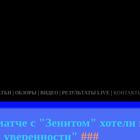
|
|
|
|
АТЬИ
ОБЗОРЫ
ВИДЕО
РЕЗУЛЬТАТЫ LIVE
КОНТАКТ
матче с "Зенитом" хотели
д уверенности"
###