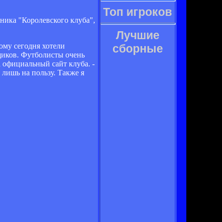
Топ игроков
вника "Королевского клуба",
Лучшие
ому сегодня хотели
сборные
щиков. Футболисты очень
 официальный сайт клуба. -
лишь на пользу. Также я