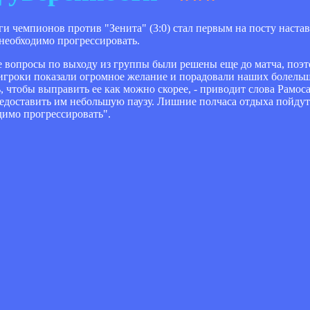
ги чемпионов против "Зенита" (3:0) стал первым на посту наста
 необходимо прогрессировать.
е вопросы по выходу из группы были решены еще до матча, поэт
 игроки показали огромное желание и порадовали наших болель
 чтобы выправить ее как можно скорее, - приводит слова Рамоса
редоставить им небольшую паузу. Лишние полчаса отдыха пойдут 
одимо прогрессировать".