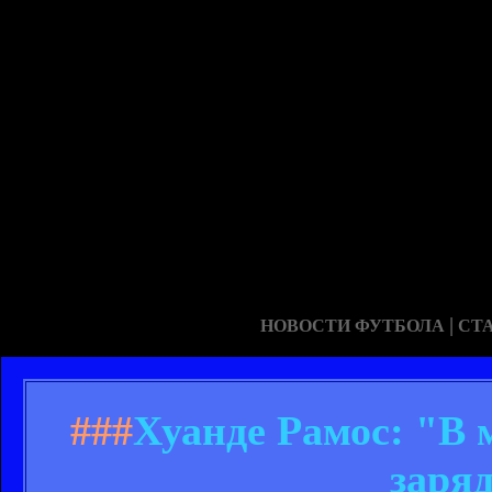
|
НОВОСТИ ФУТБОЛА
СТ
###
Хуанде Рамос: "В 
заря