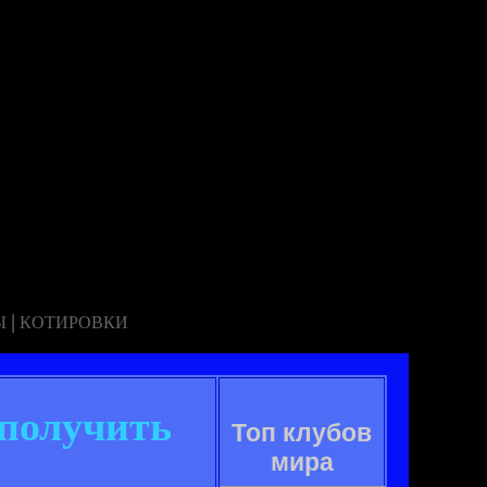
|
Ы
КОТИРОВКИ
 получить
Топ клубов
мира