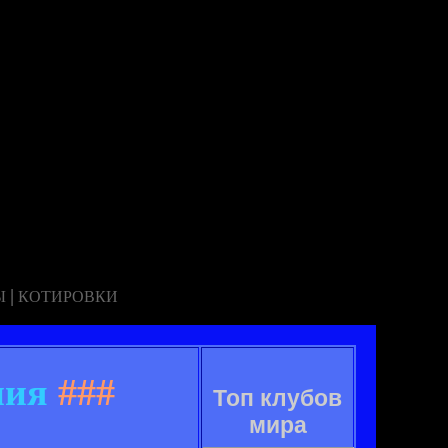
|
Ы
КОТИРОВКИ
ния
###
Топ клубов
мира