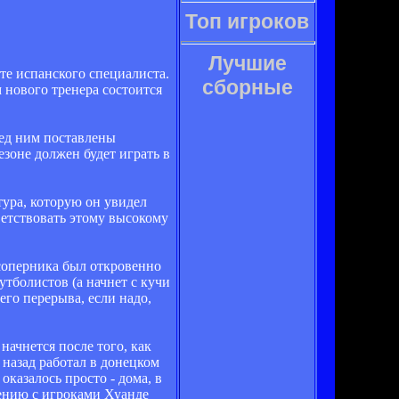
Топ игроков
Лучшие
те испанского специалиста.
сборные
 нового тренера состоится
ред ним поставлены
езоне должен будет играть в
тура, которую он увидел
тветствовать этому высокому
соперника был откровенно
тболистов (а начнет с кучи
его перерыва, если надо,
 начнется после того, как
 назад работал в донецком
казалось просто - дома, в
щению с игроками Хуанде