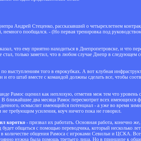
непра Андрей Стеценко, рассказавший о четырехлетнем контрак
 немного пообщался. - (Но первая тренировка под руководством
сказал, что ему приятно находиться в Днепропетровске, и что пе
 стал, только заметил, что в любом случае Днепр в следующем с
 по выступлениям того в еврокубках. А вот клубная инфраструк
он и его штаб вместе с командой должны сделать все, чтобы соо
де Рамос оценил как неплохую, отметив меж тем что уровень 
. В ближайшие два месяца Рамос пересмотрит всех имеющихся фу
иденного, осмыслит имеющийся потенциал - а уже во время зимн
 не требующим усиления, коуч ничего пока не говорил.
тил коротко
- призвал их работать. Основная работа, конечно же,
 будет общаться с помощью переводчика, который несколько лет
в количестве общения Рамоса с игроками Севильи и ЦСКА. Все о
стоянно нужна была помощь третьего лица. Но в принципе к об