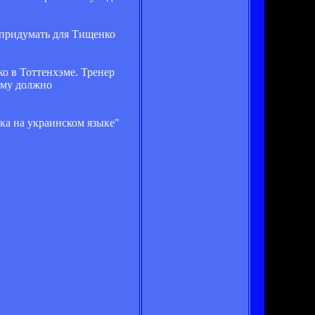
 придумать для Тищенко
о в Тоттенхэме. Тренер
чему должно
чка на украинском языке"