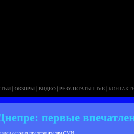
|
|
|
|
АТЬИ
ОБЗОРЫ
ВИДЕО
РЕЗУЛЬТАТЫ LIVE
КОНТАКТ
 Днепре: первые впечатле
авлен сегодня представителям СМИ.