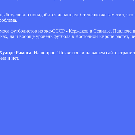
ь безусловно понадобится испанцам. Стеценко же заметил, что
роблема.
моса футболистов из экс-СССР - Кержаков в Севилье, Павлюченк
бках, да и вообще уровень футбола в Восточной Европе растет, 
 Хуанде Рамоса
. На вопрос "Появится ли на вашем сайте страни
был и нет.