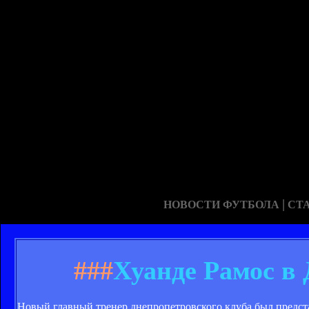
|
НОВОСТИ ФУТБОЛА
СТ
###
Хуанде Рамос в
Новый главный тренер днепропетровского клуба был предст