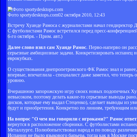
Фото sportydesktops.com
02 октября 2010, 12:43
Встречу Хуанде Рамоса с журналистами начал гендиректор Д
С футболистами Рамос встретился перед пресс-конференцией,
6-го октября. - Прим. авт.)
Далее слово взял сам Хуанде Рамос
. Перво-наперво он рас
серьезные амбициозные задачи. Конкретизировать испанец не
еврокубках.
О существования днепропетровского ФК Рамос знал и ранее,
впервые, впечатлила - специалист даже заметил, что теперь 
уровню.
Вчерашнюю запорожскую игру своих новых подопечных Хуан
невысоким, поэтому делать какие-то серьезные выводы рано
дисков, которые ему выдал Стеценко), сделает выводы из ув
будут и приобретения. Конкретно по линиям, требующим или
На вопрос "О чем вы говорили с игроками?" Рамос отве
вернутся в расположение сборники. С футболистами испанец
Металлурге. Полюбопытствовал народ и по поводу различия 
Испании не было языкового барьера, тогда как в Москве по