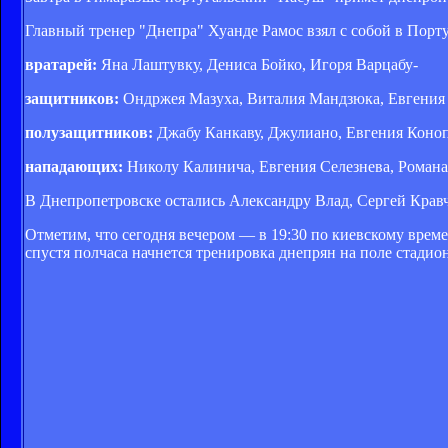
Главный тренер "Днепра" Хуанде Рамос взял с собой в Порту
вратарей:
Яна Лаштувку, Дениса Бойко, Игоря Варцабу-
защитников:
Ондржея Мазуха, Виталия Мандзюка, Евгения 
полузащитников:
Джабу Канкаву, Джулиано, Евгения Конопл
нападающих:
Николу Калинича, Евгения Селезнева, Романа
В Днепропетровске остались Александру Влад, Сергей Кравч
Отметим, что сегодня вечером — в 19:30 по киевскому време
спустя полчаса начнется тренировка днепрян на поле стади