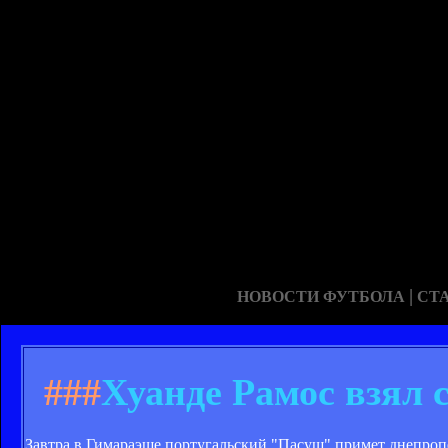
|
НОВОСТИ ФУТБОЛА
СТ
###
Хуанде Рамос взял 
Завтра в Гимараэше португальский "Пасуш" примет днепроп