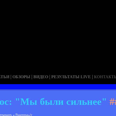
|
|
|
|
АТЬИ
ОБЗОРЫ
ВИДЕО
РЕЗУЛЬТАТЫ LIVE
КОНТАКТ
ос: "Мы были сильнее"
#
тренер «Днепра»):