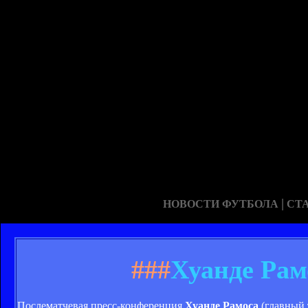
|
НОВОСТИ ФУТБОЛА
СТ
###
Хуанде Рам
Послематчевая пресс-конференция
Хуанде Рамоса
(главный 