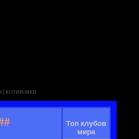
|
Ы
КОТИРОВКИ
##
Топ клубов
мира