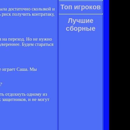
Топ игроков
ыла достаточно скользкой и
 риск получить контратаку,
Лучшие
сборные
я на переход. Но не нужно
вереннее. Будем стараться
е играет Саша. Мы
?
ть отдохнуть одному из
 защитников, и не могут