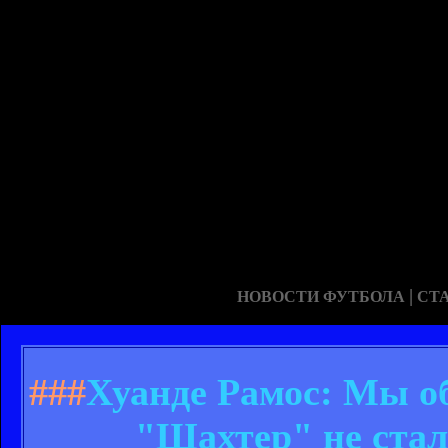
|
НОВОСТИ ФУТБОЛА
СТ
###
Хуанде Рамос: Мы о
"Шахтер" не стал