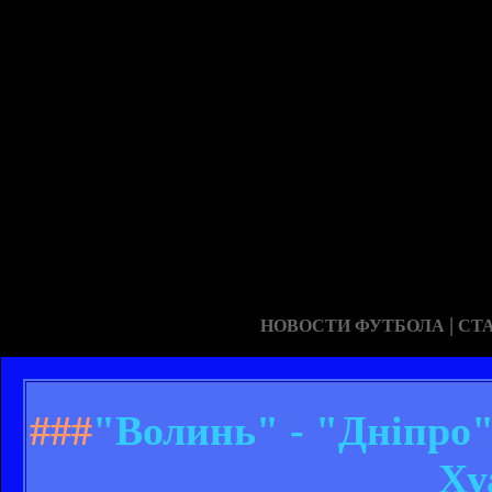
|
НОВОСТИ ФУТБОЛА
СТ
###
"Волинь" - "Дніпро"
Ху