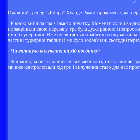
Головний тренер "Дніпра" Хуанде Рамос прокоментував пере
- Рівною вийшла гра з самого початку. Моменти були і в одно
не закріпили свою перевагу, гра була дуже рівною і непрост
і ми, і суперники. Вже після третього забитого голу ми поча
частині турнірної таблиці і ми було зобов'язані сьогодні пере
- Чи вплинуло вилучення на хід поєдинку?
- Звичайно, коли ти залишаєшся в меншості, то складніше гр
ми вже контролювали хід гри і вилучення стало для нас про