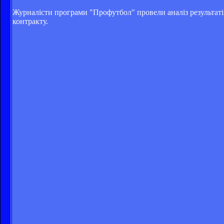
Журналісти програми "Профутбол" провели аналіз результатів
контракту.